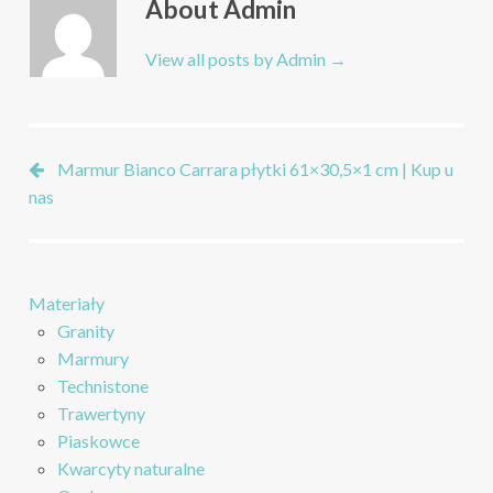
Bianco
About Admin
Carrara
płytki
View all posts by Admin
→
61×30,5×1
cm
|
Kup
Marmur Bianco Carrara płytki 61×30,5×1 cm | Kup u
u
nas
nas
Materiały
Granity
Marmury
Technistone
Trawertyny
Piaskowce
Kwarcyty naturalne