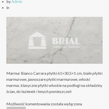
by
Admin
in
Marmur Bianco Carrara płytki 61×30,5×1 cm, białe płytki
marmurowe, jasnoszare płytki marmurowe, włoski
marmur, klasyczne płytki włoskie na podłogi na okładziny
ścian, do łazienek i innych pomieszczeń
Marmur
Możliwość komentowania
została wyłączona