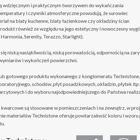
są wdzięcznym i praktycznym tworzywem do wykańczania
temperatury i czynniki atmosferyczne powodują, że surowiec
riał na blaty kuchenne, blaty łazienkowe czy okładziny ścian
rodukt również ze względu na jego estetyczny i nowoczesny wygląd
 Harmonia, Serenity, Terazzo, Starlight).
się niską nasiąkliwością, niską porowatością, odpornością na zary
 wymiarów i wykończeń powierzchni.
lub gotowego produktu wykonanego z konglomeratu Technistone, j
boratoryjnego, schodów, płyt posadzkowych, okładzin, płytek itp
cytowych i do wyboru najodpowiedniejszego do Państwa realiza
y kwarcowe są stosowane w pomieszczeniach i na zewnątrz, w pr
ie materiałów Technistone oferuje powtarzalność koloru i wzor
tu.