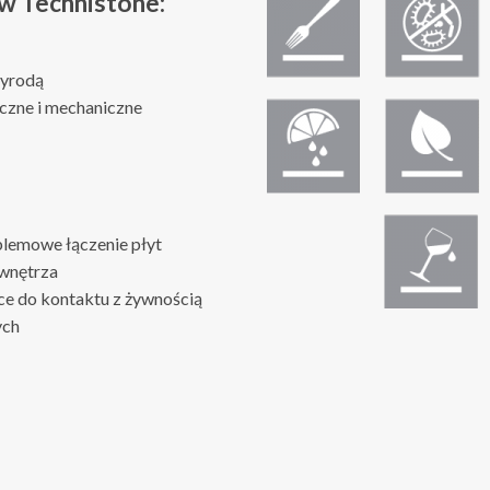
w Technistone:
zyrodą
czne i mechaniczne
blemowe łączenie płyt
 wnętrza
ce do kontaktu z żywnością
ych