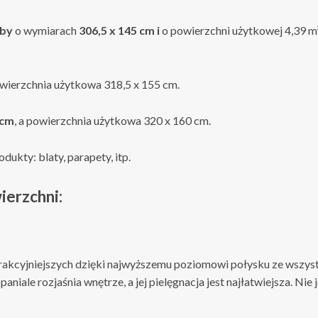
aby
o wymiarach
306,5 x 145 cm i
o powierzchni użytkowej 4,39 m²
owierzchnia użytkowa 318,5 x 155 cm.
 cm
, a powierzchnia użytkowa 320 x 160 cm.
dukty: blaty, parapety, itp.
erzchni:
trakcyjniejszych dzięki najwyższemu poziomowi połysku ze wszys
niale rozjaśnia wnętrze, a jej pielęgnacja jest najłatwiejsza. Nie