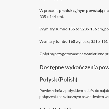
W procesie
produkcyjnym powstają sl
305 x 144 cm).
Wymiary
Jumbo 155
to
320 x 156 cm
, p
Wymiary
Jumbo 160
wynoszą
321 x 161
Z płyt są przygotowane na wymiar inne pro
Dostępne wykończenia powi
Połysk (Polish)
Powierzchnia z połyskiem należy do naja
połączeniu ze sztucznym oświetleniem wspa