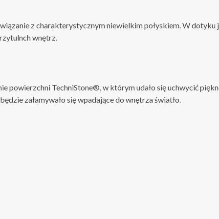
ązanie z charakterystycznym niewielkim połyskiem. W dotyku jest
rzytulnch wnętrz.
e powierzchni TechniStone®, w którym udało się uchwycić piękno 
 będzie załamywało się wpadające do wnętrza światło.