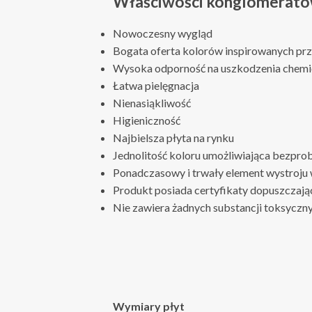
Właściwości konglomerató
Nowoczesny wygląd
Bogata oferta kolorów inspirowanych pr
Wysoka odporność na uszkodzenia chemi
Łatwa pielęgnacja
Nienasiąkliwość
Higieniczność
Najbielsza płyta na rynku
Jednolitość koloru umożliwiająca bezpro
Ponadczasowy i trwały element wystroju
Produkt posiada certyfikaty dopuszczają
Nie zawiera żadnych substancji toksyczn
Wymiary płyt