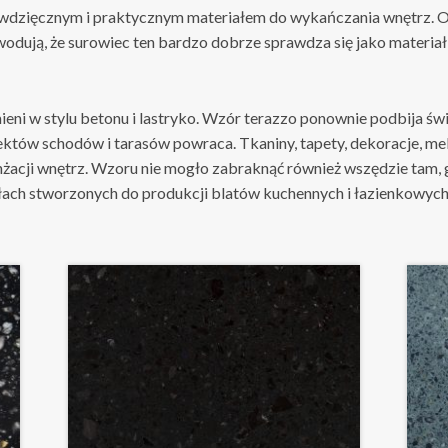
wdzięcznym i praktycznym materiałem do wykańczania wnętrz. Od
odują, że surowiec ten bardzo dobrze sprawdza się jako materiał
eni w stylu betonu i lastryko. Wzór terazzo ponownie podbija świ
tów schodów i tarasów powraca. Tkaniny, tapety, dekoracje, me
nżacji wnętrz. Wzoru nie mogło zabraknąć również wszędzie tam,
ch stworzonych do produkcji blatów kuchennych i łazienkowych