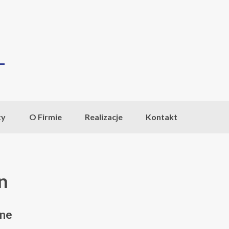
ty
O Firmie
Realizacje
Kontakt
n
one