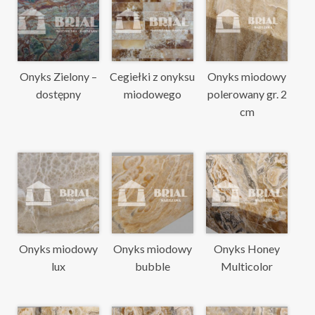
Onyks Zielony –
Cegiełki z onyksu
Onyks miodowy
dostępny
miodowego
polerowany gr. 2
cm
Onyks miodowy
Onyks miodowy
Onyks Honey
lux
bubble
Multicolor