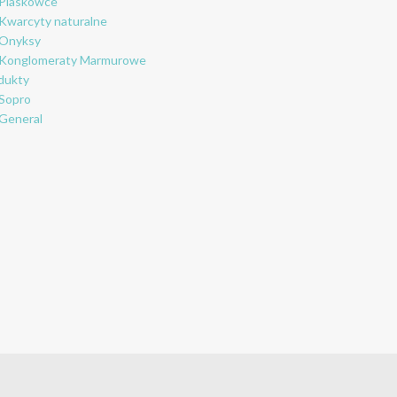
Piaskowce
Kwarcyty naturalne
Onyksy
Konglomeraty Marmurowe
dukty
Sopro
General