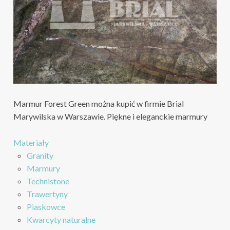
Marmur Forest Green można kupić w firmie Brial
Marywilska w Warszawie. Piękne i eleganckie marmury
Materiały
Granity
Marmury
Technistone
Trawertyny
Piaskowce
Kwarcyty naturalne